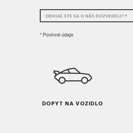
ODKIAĽ STE SA O NÁS DOZVEDELI? *
* Povinné údaje
DOPYT NA VOZIDLO