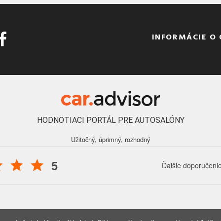
INFORMÁCIE O
HODNOTIACI PORTÁL PRE AUTOSALÓNY
Užitočný, úprimný, rozhodný
5
Ďalšie doporučeni
016 - 2026 Auto Forum Martin, s.r.o., všetky práva vyhradené.
Nastavenia coo