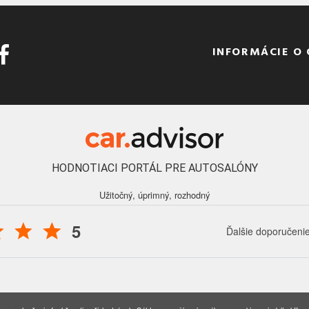
INFORMÁCIE O
HODNOTIACI PORTÁL PRE AUTOSALÓNY
Užitočný, úprimný, rozhodný
5
Ďalšie doporučeni
016 - 2026 Auto Forum Martin, s.r.o., všetky práva vyhradené.
Nastavenia coo