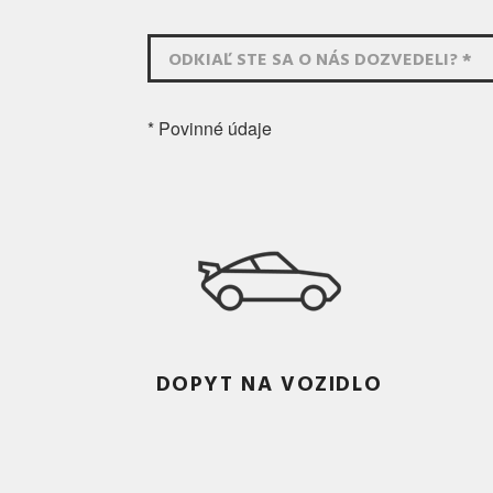
ODKIAĽ STE SA O NÁS DOZVEDELI? *
* Povinné údaje
DOPYT NA VOZIDLO