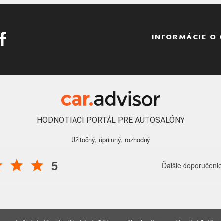
INFORMÁCIE O
HODNOTIACI PORTÁL PRE AUTOSALÓNY
Užitočný, úprimný, rozhodný
5
Ďalšie doporučeni
016 - 2026 Auto Forum Martin, s.r.o., všetky práva vyhradené.
Nastavenia coo