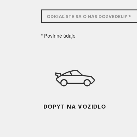
ODKIAĽ STE SA O NÁS DOZVEDELI? *
* Povinné údaje
DOPYT NA VOZIDLO