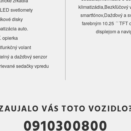
trické zrkadlá
klimatizádia,Bezkľúčový 
l LED svetlomety
smartfónov,Dažďový a sv
íkové disky
farebným 10.25 ´´ TFT 
atizácia auto.
displejom a navi
. opierka
ifunkčný volant
telný a dažďový senzor
rievané sedačky vpredu
ZAUJALO VÁS TOTO VOZIDLO
0910300800