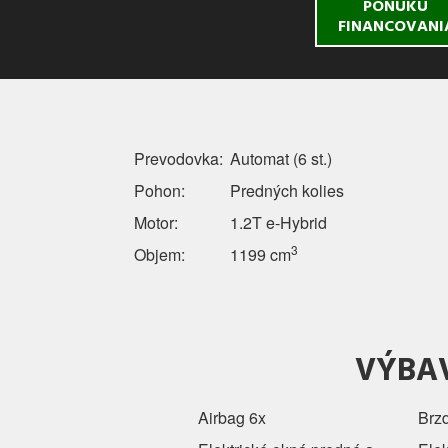
PONUKU
FINANCOVANI
Prevodovka:
Automat (6 st.)
Pohon:
Predných kolies
Motor:
1.2T e-Hybrid
3
Objem:
1199 cm
VÝBA
Airbag 6x
Brz