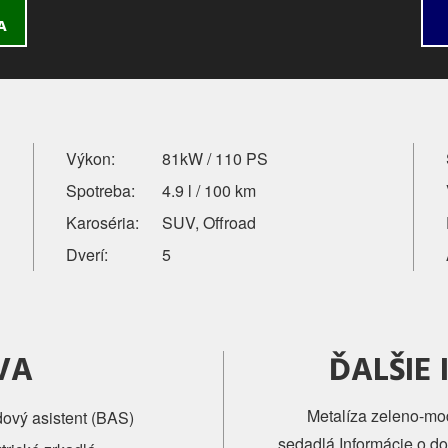
A
Výkon:
81kW / 110 PS
Spotreba:
4.9 l / 100 km
Karoséria:
SUV, Offroad
Dverí:
5
VA
ĎALŠIE
Metalíza zeleno-mo
dový asistent (BAS)
sedadlá,Informácie o d