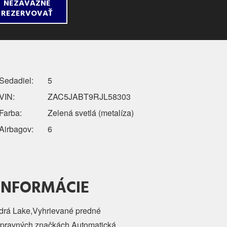
NEZÁVÄZNE
REZERVOVAŤ
Sedadiel:
5
VIN:
ZAC5JABT9RJL58303
Farba:
Zelená svetlá (metalíza)
Airbagov:
6
 INFORMÁCIE
drá Lake,Vyhrievané predné
opravných značkách,Automatická