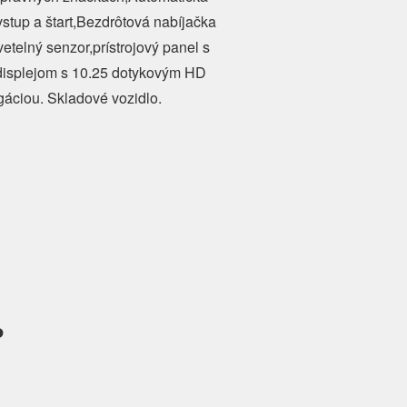
vstup a štart,Bezdrôtová nabíjačka
etelný senzor,prístrojový panel s
displejom s 10.25 dotykovým HD
gáciou. Skladové vozidlo.
?