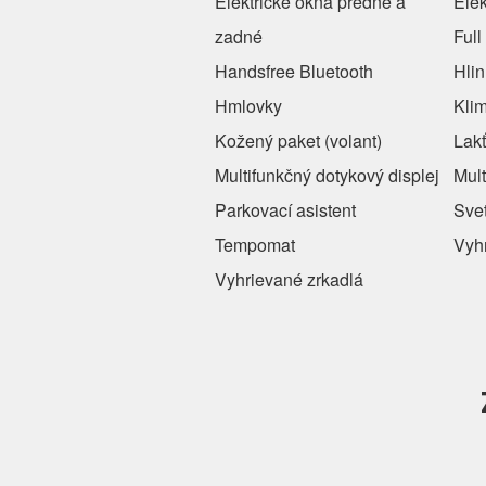
Elektrické okná predné a
Elek
zadné
Ful
Handsfree Bluetooth
Hlin
Hmlovky
Klim
Kožený paket (volant)
Lakť
Multifunkčný dotykový displej
Mult
Parkovací asistent
Sve
Tempomat
Vyh
Vyhrievané zrkadlá