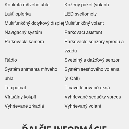
Kontrola mŕtveho uhla
Kožený paket (volant)
Lakť. opierka
LED svetlomety
Multifunkčný dotykový displej
Multifunkčný volant
Navigačný systém
Parkovací asistent
Parkovacia kamera
Parkovacie senzory vpredu a
vzadu
Rádio
Svetelný a dažďový senzor
Systém snímania mŕtveho
Systém tiesňového volania
uhla
(e-Call)
Tempomat
Tmavo tónované okná
Virtuálny kokpit
Vyhrievané sedačky vpredu
Vyhrievané zrkadlá
Vyhrievaný volant