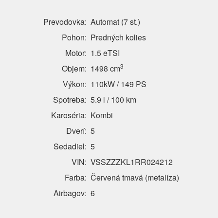
Prevodovka:
Automat (7 st.)
Pohon:
Predných kolies
Motor:
1.5 eTSI
3
Objem:
1498 cm
Výkon:
110kW / 149 PS
Spotreba:
5.9 l / 100 km
Karoséria:
Kombi
Dverí:
5
Sedadiel:
5
VIN:
VSSZZZKL1RR024212
Farba:
Červená tmavá (metalíza)
Airbagov:
6