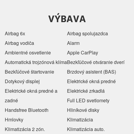
VÝBAVA
Airbag 6x
Airbag spolujazdca
Airbag vodiča
Alarm
Ambientné osvetlenie
Apple CarPlay
Automatická trojzónová klíma
Bezkľúčové otváranie dverí
Bezkľúčové štartovanie
Brzdový asistent (BAS)
Dotykový displej
Elektrické okná predné
Elektrické okná predné a
Elektrické zrkadlá
zadné
Full LED svetlomety
Handsfree Bluetooth
Hliníkové disky
Hmlovky
Klimatizácia
Klimatizácia 2 zón.
Klimatizácia auto.