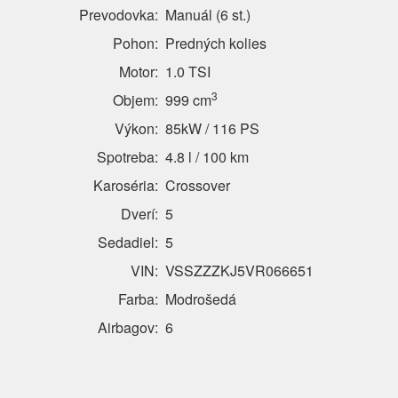
Prevodovka:
Manuál (6 st.)
Pohon:
Predných kolies
Motor:
1.0 TSI
3
Objem:
999 cm
Výkon:
85kW / 116 PS
Spotreba:
4.8 l / 100 km
Karoséria:
Crossover
Dverí:
5
Sedadiel:
5
VIN:
VSSZZZKJ5VR066651
Farba:
Modrošedá
Airbagov:
6