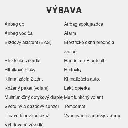
VÝBAVA
Airbag 6x
Airbag spolujazdca
Airbag vodiča
Alarm
Brzdový asistent (BAS)
Elektrické okná predné a
zadné
Elektrické zrkadlá
Handsfree Bluetooth
Hliníkové disky
Hmlovky
Klimatizácia 2 zón.
Klimatizácia auto.
Kožený paket (volant)
Lakť. opierka
Multifunkčný dotykový displej
Multifunkčný volant
Svetelný a dažďový senzor
Tempomat
Tmavo tónované okná
Vyhrievané sedačky vpredu
Vyhrievané zrkadlá