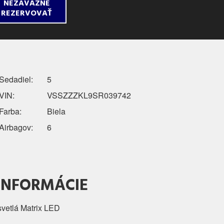
NEZÁVÄZNE
REZERVOVAŤ
Sedadiel:
5
VIN:
VSSZZZKL9SR039742
Farba:
Biela
Airbagov:
6
 INFORMÁCIE
vetlá Matrix LED