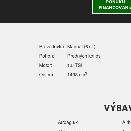
PONUKU
FINANCOVANI
Prevodovka:
Manuál (6 st.)
Pohon:
Predných kolies
Motor:
1.5 TSI
3
Objem:
1498 cm
VÝBA
Airbag 6x
Air