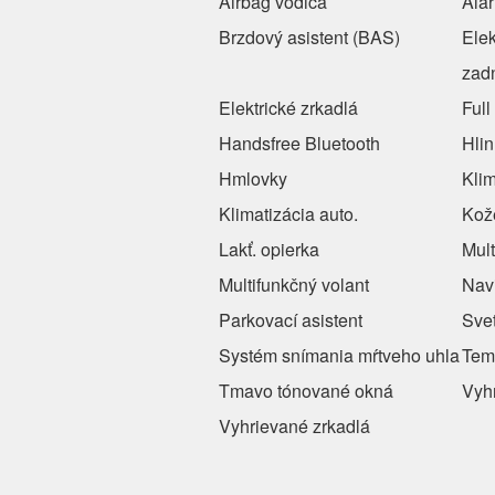
Airbag vodiča
Ala
Brzdový asistent (BAS)
Elek
zad
Elektrické zrkadlá
Ful
Handsfree Bluetooth
Hlin
Hmlovky
Klim
Klimatizácia auto.
Kože
Lakť. opierka
Mult
Multifunkčný volant
Nav
Parkovací asistent
Sve
Systém snímania mŕtveho uhla
Tem
Tmavo tónované okná
Vyh
Vyhrievané zrkadlá