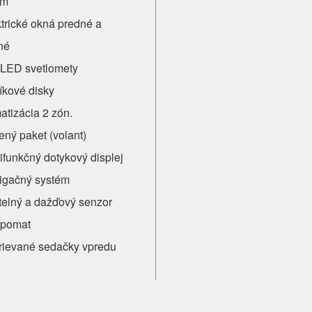
rm
trické okná predné a
né
l LED svetlomety
íkové disky
atizácia 2 zón.
ný paket (volant)
ifunkčný dotykový displej
igačný systém
telný a dažďový senzor
pomat
rievané sedačky vpredu