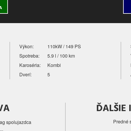
A
Výkon:
110kW / 149 PS
Spotreba:
5.9 l / 100 km
Karoséria:
Kombi
Dverí:
5
VA
ĎALŠIE
Predné s
bag spolujazdca