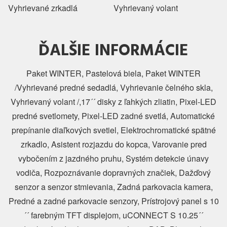
Vyhrievané zrkadlá
Vyhrievaný volant
ĎALŠIE INFORMÁCIE
Paket WINTER, Pastelová biela, Paket WINTER
/Vyhrievané predné sedadlá, Vyhrievanie čelného skla,
Vyhrievaný volant /,17´´ disky z ľahkých zliatin, Pixel-LED
predné svetlomety, Pixel-LED zadné svetlá, Automatické
prepínanie diaľkových svetiel, Elektrochromatické spätné
zrkadlo, Asistent rozjazdu do kopca, Varovanie pred
vybočením z jazdného pruhu, Systém detekcie únavy
vodiča, Rozpoznávanie dopravných značiek, Dažďový
senzor a senzor stmievania, Zadná parkovacia kamera,
Predné a zadné parkovacie senzory, Prístrojový panel s 10
´´ farebným TFT displejom, uCONNECT S 10.25´´