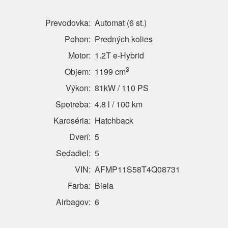
Prevodovka:
Automat (6 st.)
Pohon:
Predných kolies
Motor:
1.2T e-Hybrid
3
Objem:
1199 cm
Výkon:
81kW / 110 PS
Spotreba:
4.8 l / 100 km
Karoséria:
Hatchback
Dverí:
5
Sedadiel:
5
VIN:
AFMP11S58T4Q08731
Farba:
Biela
Airbagov:
6