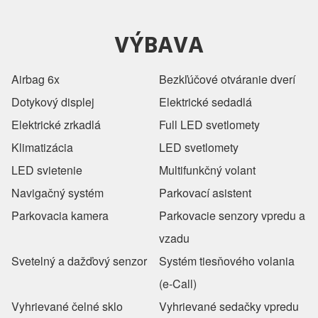
VÝBAVA
Airbag 6x
Bezkľúčové otváranie dverí
Dotykový displej
Elektrické sedadlá
Elektrické zrkadlá
Full LED svetlomety
Klimatizácia
LED svetlomety
LED svietenie
Multifunkčný volant
Navigačný systém
Parkovací asistent
Parkovacia kamera
Parkovacie senzory vpredu a
vzadu
Svetelný a dažďový senzor
Systém tiesňového volania
(e-Call)
Vyhrievané čelné sklo
Vyhrievané sedačky vpredu