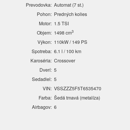
Prevodovka:
Automat (7 st.)
Pohon:
Predných kolies
Motor:
1.5 TSI
3
Objem:
1498 cm
Výkon:
110kW / 149 PS
Spotreba:
6.1 l / 100 km
Karoséria:
Crossover
Dverí:
5
Sedadiel:
5
VIN:
VSSZZZ5F5T6535470
Farba:
Šedá tmavá (metalíza)
Airbagov:
6