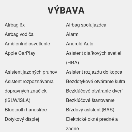
VÝBAVA
Airbag 6x
Airbag spolujazdca
Airbag vodiča
Alarm
Ambientné osvetlenie
Android Auto
Apple CarPlay
Asistent diaľkových svetiel
(HBA)
Asistent jazdných pruhov
Asistent rozjazdu do kopca
Asistent rozpoznávania
Bezdotykové otváranie kufra
dopravných značiek
Bezkľúčové otváranie dverí
(ISLW/ISLA)
Bezkľúčové štartovanie
Bluetooth handsfree
Brzdový asistent (BAS)
Dotykový displej
Elektrické okná predné a
zadné