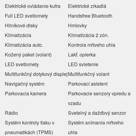
Elektrické ovládanie kufra
Elektrické zrkadlá
Full LED svetlomety
Handsfree Bluetooth
Hliníkové disky
Hmlovky
Klimatizácia
Klimatizácia 2 zón.
Klimatizácia auto.
Kontrola mŕtveho uhla
Kožený paket (volant)
Lakť. opierka
LED svetlomety
LED svietenie
Multifunkčný dotykový displej
Multifunkčný volant
Navigačný systém
Parkovací asistent
Parkovacia kamera
Parkovacie senzory vpredu a
vzadu
Rádio
Svetelný a dažďový senzor
Systém kontroly tlaku v
Systém snímania mŕtveho
pneumatikách (TPMS)
uhla