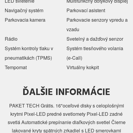
LED svietenie
Multifunkčný dotykový displej
Navigačný systém
Parkovací asistent
Parkovacia kamera
Parkovacie senzory vpredu a
vzadu
Rádio
Svetelný a dažďový senzor
Systém kontroly tlaku v
Systém tiesňového volania
pneumatikách (TPMS)
(e-Call)
Tempomat
Virtuálny kokpit
ĎALŠIE INFORMÁCIE
PAKET TECH Grátis. 16"oceľové disky s celoplošnými
krytmi Pixel-LED predné svetlomety Pixel-LED zadné
svetlá Automatické prepínanie diaľkových svetiel Čierne
lakované kryty spätných zrkadiel s LED smerovkami