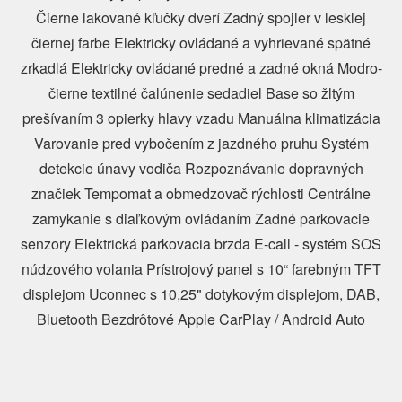
Čierne lakované kľučky dverí Zadný spojler v lesklej
čiernej farbe Elektricky ovládané a vyhrievané spätné
zrkadlá Elektricky ovládané predné a zadné okná Modro-
čierne textilné čalúnenie sedadiel Base so žltým
prešívaním 3 opierky hlavy vzadu Manuálna klimatizácia
Varovanie pred vybočením z jazdného pruhu Systém
detekcie únavy vodiča Rozpoznávanie dopravných
značiek Tempomat a obmedzovač rýchlosti Centrálne
zamykanie s diaľkovým ovládaním Zadné parkovacie
senzory Elektrická parkovacia brzda E-call - systém SOS
núdzového volania Prístrojový panel s 10“ farebným TFT
displejom Uconnec s 10,25" dotykovým displejom, DAB,
Bluetooth Bezdrôtové Apple CarPlay / Android Auto