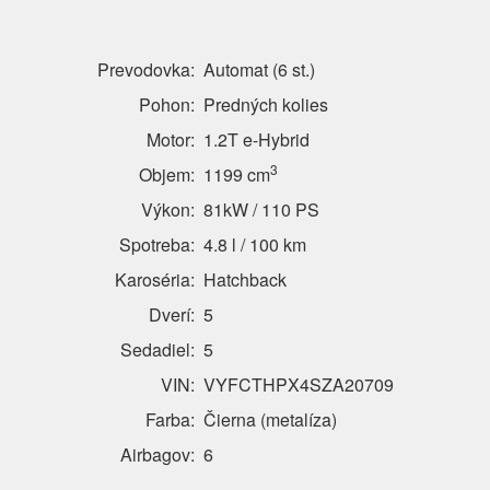
Prevodovka:
Automat (6 st.)
Pohon:
Predných kolies
Motor:
1.2T e-Hybrid
3
Objem:
1199 cm
Výkon:
81kW / 110 PS
Spotreba:
4.8 l / 100 km
Karoséria:
Hatchback
Dverí:
5
Sedadiel:
5
VIN:
VYFCTHPX4SZA20709
Farba:
Čierna (metalíza)
Airbagov:
6