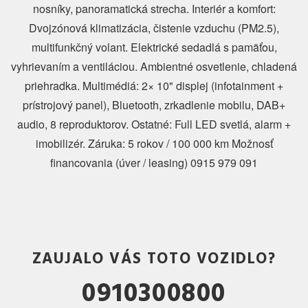
nosníky, panoramatická strecha. Interiér a komfort:
Dvojzónová klimatizácia, čistenie vzduchu (PM2.5),
multifunkčný volant. Elektrické sedadlá s pamäťou,
vyhrievaním a ventiláciou. Ambientné osvetlenie, chladená
priehradka. Multimédiá: 2× 10" displej (infotainment +
prístrojový panel), Bluetooth, zrkadlenie mobilu, DAB+
audio, 8 reproduktorov. Ostatné: Full LED svetlá, alarm +
imobilizér. Záruka: 5 rokov / 100 000 km Možnosť
financovania (úver / leasing) 0915 979 091
ZAUJALO VÁS TOTO VOZIDLO?
0910300800