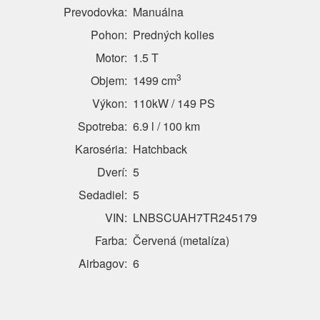
Prevodovka:
Manuálna
Pohon:
Predných kolies
Motor:
1.5 T
3
Objem:
1499 cm
Výkon:
110kW / 149 PS
Spotreba:
6.9 l / 100 km
Karoséria:
Hatchback
Dverí:
5
Sedadiel:
5
VIN:
LNBSCUAH7TR245179
Farba:
Červená (metalíza)
Airbagov:
6