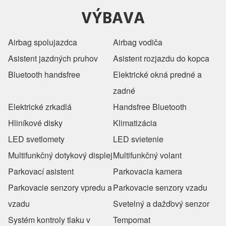
VÝBAVA
Airbag spolujazdca
Airbag vodiča
Asistent jazdných pruhov
Asistent rozjazdu do kopca
Bluetooth handsfree
Elektrické okná predné a
zadné
Elektrické zrkadlá
Handsfree Bluetooth
Hliníkové disky
Klimatizácia
LED svetlomety
LED svietenie
Multifunkčný dotykový displej
Multifunkčný volant
Parkovací asistent
Parkovacia kamera
Parkovacie senzory vpredu a
Parkovacie senzory vzadu
vzadu
Svetelný a dažďový senzor
Systém kontroly tlaku v
Tempomat