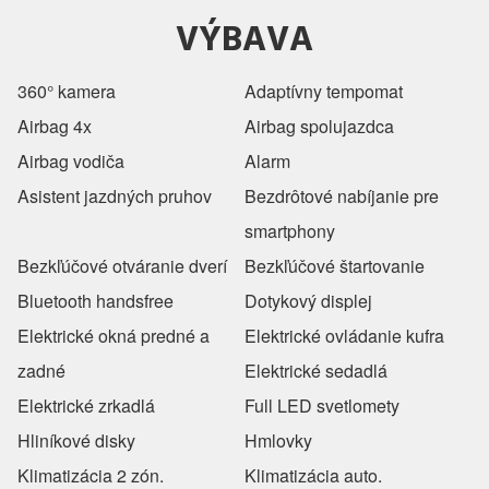
VÝBAVA
360° kamera
Adaptívny tempomat
Airbag 4x
Airbag spolujazdca
Airbag vodiča
Alarm
Asistent jazdných pruhov
Bezdrôtové nabíjanie pre
smartphony
Bezkľúčové otváranie dverí
Bezkľúčové štartovanie
Bluetooth handsfree
Dotykový displej
Elektrické okná predné a
Elektrické ovládanie kufra
zadné
Elektrické sedadlá
Elektrické zrkadlá
Full LED svetlomety
Hliníkové disky
Hmlovky
Klimatizácia 2 zón.
Klimatizácia auto.