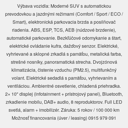
Výbava vozidla: Moderné SUV s automatickou
prevodovkou a jazdnými režimami (Comfort / Sport / ECO /
Smart), elektronická parkovacia brzda a posilňovač
riadenia. ABS, ESP, TCS, AEB (núdzové brzdenie),
automatické parkovanie. Bezkľúčové odomykanie a štart,
elektrické ovládanie kufra, dažďový senzor. Elektrické,
vyhrievané a sklopné zrkadlá s pamäťou, metalická farba,
strešné nosníky, panoramatická strecha. Dvojzónová
klimatizácia, čistenie vzduchu (PM2.5), multifunkčný
volant. Elektrické sedadlá s pamäťou, vyhrievaním a
ventiláciou. Ambientné osvetlenie, chladená priehradka.
2× 10" displej (infotainment + prístrojový panel), Bluetooth,
zrkadlenie mobilu, DAB+ audio, 8 reproduktorov. Full LED
svetlá, alarm + imobilizér. Záruka: 5 rokov / 100 000 km
Možnosť financovania (úver / leasing) 0915 979 091