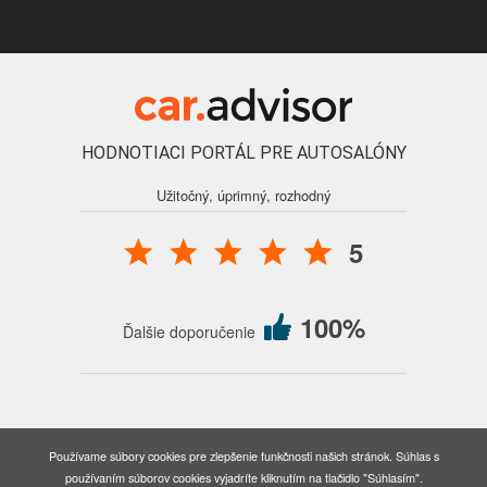
HODNOTIACI PORTÁL PRE AUTOSALÓNY
Užitočný, úprimný, rozhodný
5
100%
Ďalšie doporučenie
© 2016 - 2026 Auto Forum Martin, s.r.o., všetky práva vyhradené.
Používame súbory cookies pre zlepšenie funkčnosti našich stránok. Súhlas s
Nastavenia cookies
používaním súborov cookies vyjadríte kliknutím na tlačidlo "Súhlasím".