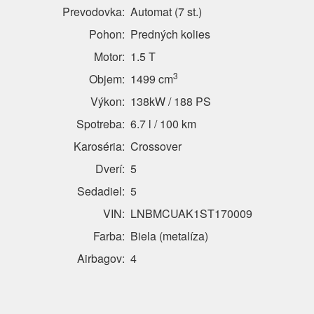
Prevodovka:
Automat (7 st.)
Pohon:
Predných kolies
Motor:
1.5 T
3
Objem:
1499 cm
Výkon:
138kW / 188 PS
Spotreba:
6.7 l / 100 km
Karoséria:
Crossover
Dverí:
5
Sedadiel:
5
VIN:
LNBMCUAK1ST170009
Farba:
Biela (metalíza)
Airbagov:
4