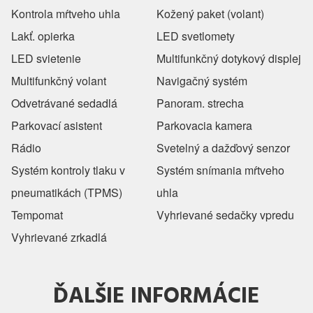
Kontrola mŕtveho uhla
Kožený paket (volant)
Lakť. opierka
LED svetlomety
LED svietenie
Multifunkčný dotykový displej
Multifunkčný volant
Navigačný systém
Odvetrávané sedadlá
Panoram. strecha
Parkovací asistent
Parkovacia kamera
Rádio
Svetelný a dažďový senzor
Systém kontroly tlaku v
Systém snímania mŕtveho
pneumatikách (TPMS)
uhla
Tempomat
Vyhrievané sedačky vpredu
Vyhrievané zrkadlá
ĎALŠIE INFORMÁCIE