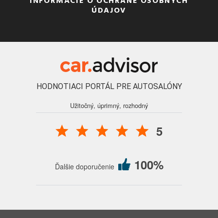
INFORMÁCIE O OCHRANE OSOBNÝCH
ÚDAJOV
HODNOTIACI PORTÁL PRE AUTOSALÓNY
Užitočný, úprimný, rozhodný
5
100%
Ďalšie doporučenie
© 2016 - 2026 Auto Forum Martin, s.r.o., všetky práva vyhradené.