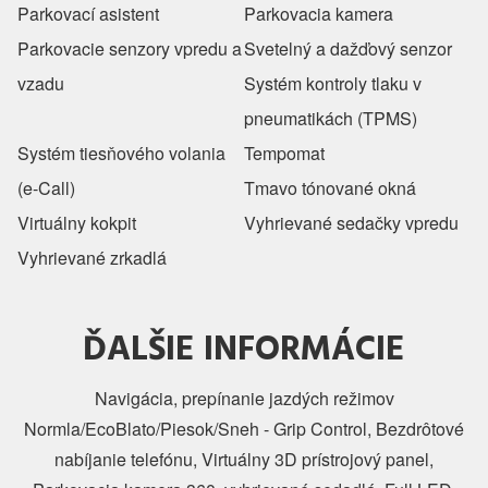
Parkovací asistent
Parkovacia kamera
Parkovacie senzory vpredu a
Svetelný a dažďový senzor
vzadu
Systém kontroly tlaku v
pneumatikách (TPMS)
Systém tiesňového volania
Tempomat
(e-Call)
Tmavo tónované okná
Virtuálny kokpit
Vyhrievané sedačky vpredu
Vyhrievané zrkadlá
ĎALŠIE INFORMÁCIE
Navigácia, prepínanie jazdých režimov
Normla/EcoBlato/Piesok/Sneh - Grip Control, Bezdrôtové
nabíjanie telefónu, Virtuálny 3D prístrojový panel,