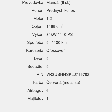
Prevodovka:
Manuál (6 st.)
Pohon:
Predných kolies
Motor:
1.2T
3
Objem:
1199 cm
Výkon:
81kW / 110 PS
Spotreba:
5 l / 100 km
Karoséria:
Crossover
Dverí:
5
Sedadiel:
5
VIN:
VR3USHNSKLJ719782
Farba:
Červená (metalíza)
Airbagov:
6
Majiteľov:
1