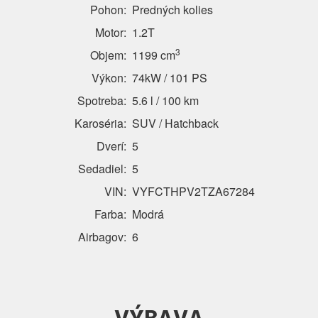
Pohon:
Predných kolies
Motor:
1.2T
3
Objem:
1199 cm
Výkon:
74kW / 101 PS
Spotreba:
5.6 l / 100 km
Karoséria:
SUV / Hatchback
Dverí:
5
Sedadiel:
5
VIN:
VYFCTHPV2TZA67284
Farba:
Modrá
Airbagov:
6
VÝBAVA