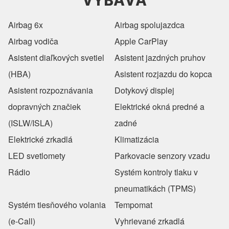
Airbag 6x
Airbag spolujazdca
Airbag vodiča
Apple CarPlay
Asistent diaľkových svetiel
Asistent jazdných pruhov
(HBA)
Asistent rozjazdu do kopca
Asistent rozpoznávania
Dotykový displej
dopravných značiek
Elektrické okná predné a
(ISLW/ISLA)
zadné
Elektrické zrkadlá
Klimatizácia
LED svetlomety
Parkovacie senzory vzadu
Rádio
Systém kontroly tlaku v
pneumatikách (TPMS)
Systém tiesňového volania
Tempomat
(e-Call)
Vyhrievané zrkadlá