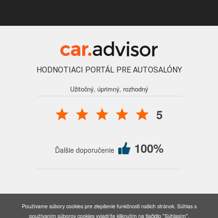
HODNOTIACI PORTÁL PRE AUTOSALÓNY
Užitočný, úprimný, rozhodný
5
100%
Ďalšie doporučenie
© 2016 - 2026 Auto Forum Martin, s.r.o., všetky práva vyhradené.
Používame súbory cookies pre zlepšenie funkčnosti našich stránok. Súhlas s
Nastavenia cookies
používaním súborov cookies vyjadríte kliknutím na tlačidlo "Súhlasím".