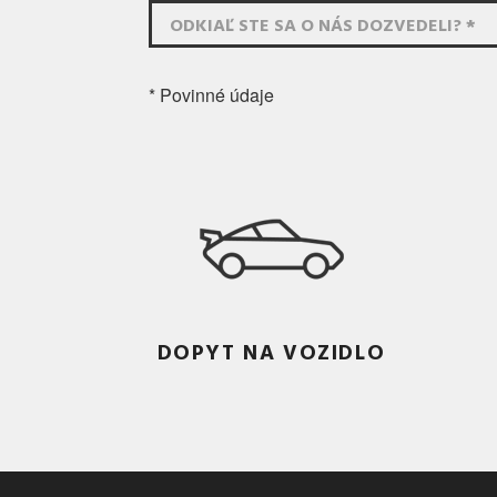
ODKIAĽ STE SA O NÁS DOZVEDELI? *
* Povinné údaje
DOPYT NA VOZIDLO