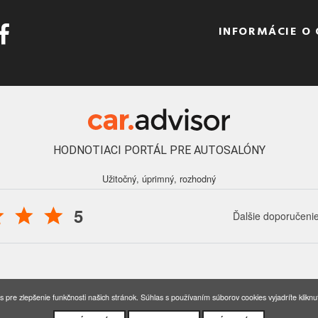
INFORMÁCIE O
HODNOTIACI PORTÁL PRE AUTOSALÓNY
Užitočný, úprimný, rozhodný
5
Ďalšie doporučeni
016 - 2026 Auto Forum Martin, s.r.o., všetky práva vyhradené.
Nastavenia coo
pre zlepšenie funkčnosti našich stránok. Súhlas s používaním súborov cookies vyjadríte kliknut
Created by BORGweb, s.r.o. | Designed by Dsgn.sk