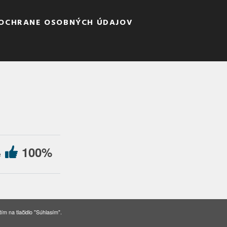
 OCHRANE OSOBNÝCH ÚDAJOV
100%
e
kies
ím na tlačidlo "Súhlasím".