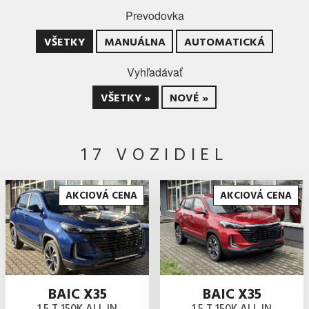
Prevodovka
VŠETKY
MANUÁLNA
AUTOMATICKÁ
Vyhľadávať
VŠETKY »
NOVÉ »
17 VOZIDIEL
AKCIOVÁ CENA
AKCIOVÁ CENA
BAIC X35
BAIC X35
1.5 T 150K ALL IN
1.5 T 150K ALL IN